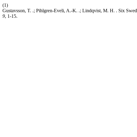
(1)
Gustavsson, T. .; Pihlgren-Eveli, A.-K. .; Lindqvist, M. H. . Six S
9
, 1-15.