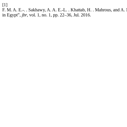
[1]
F. M. A. E.-. . Sakhawy, A. A. E.-L. . Khattab, H. . Mahrous, and A.
in Egypt”,
jbr
, vol. 1, no. 1, pp. 22–36, Jul. 2016.